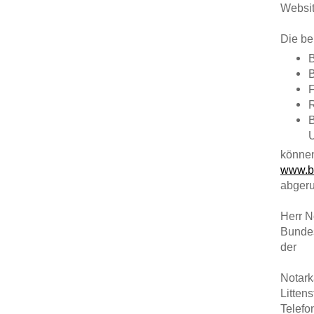
Websi
Die be
B
R
B
könne
www.b
abger
Herr N
Bundes
der
Notark
Litten
Telefo