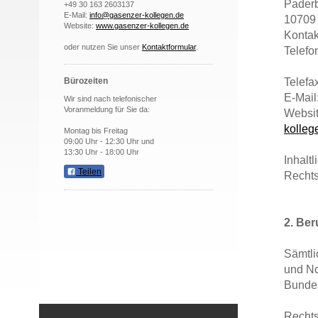
Paderb
+49 30 163 2603137
E-Mail:
info@gasenzer-kollegen.de
10709 
Website:
www.gasenzer-kollegen.de
Kontak
oder nutzen Sie unser
Kontaktformular
.
Telefo
+49 
Telef
Bürozeiten
E-Mail
Wir sind nach telefonischer
Voranmeldung für Sie da:
Websi
kolleg
Montag bis Freitag
09:00 Uhr - 12:30 Uhr und
13:30 Uhr - 18:00 Uhr
Inhalt
Teilen
Rechts
2. Ber
Sämtli
und No
Bundes
Rechts