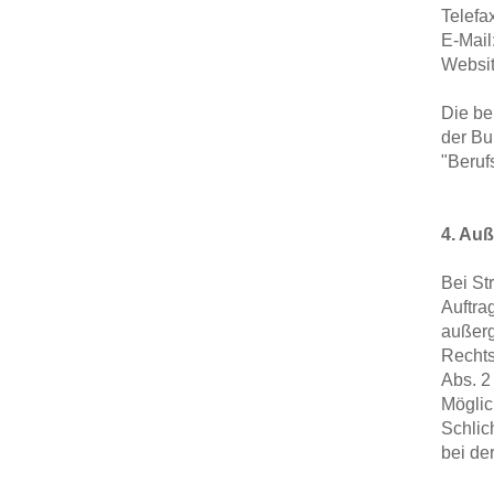
Telefa
E-Mail
Websi
Die be
der B
"Beruf
4. Auß
Bei St
Auftra
außerg
Recht
Abs. 2
Möglic
Schlic
bei de