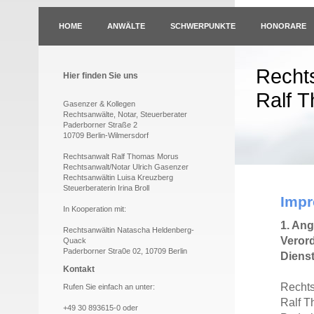
HOME
ANWÄLTE
SCHWERPUNKTE
HONORARE
Recht
Hier finden Sie uns
Ralf 
Gasenzer & Kollegen
Rechtsanwälte, Notar, Steuerberater
Paderborner Straße 2
10709 Berlin-Wilmersdorf
Rechtsanwalt Ralf Thomas Morus
Rechtsanwalt/Notar Ulrich Gasenzer
Rechtsanwältin Luisa Kreuzberg
Steuerberaterin Irina Broll
Imp
In Kooperation mit:
1. Ang
Rechtsanwältin Natascha Heldenberg-
Verord
Quack
Paderborner Stra0e 02, 10709 Berlin
Dienst
Kontakt
Rechts
Rufen Sie einfach an unter:
Ralf 
+49 30 893615-0 oder